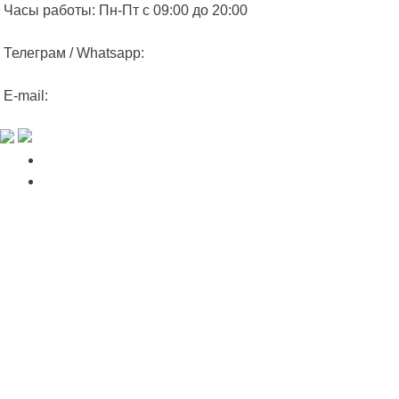
Часы работы: Пн-Пт с 09:00 до 20:00
Телеграм / Whatsapp:
+7 (985) 925-06-79
E-mail:
info@webdesigngroup.ru
Главная
Услуги
Создание сайтов
Сайт визитка
Landing Page
Корпоративный сайт
Интернет магазин
SEO
Продвижение
Контекст
Наполнение
Поддержка
Дизайн
Разработка логотипа
Дизайн сайта