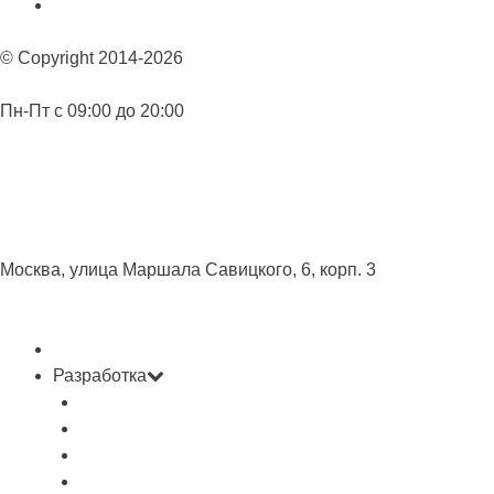
Контакты
© Copyright 2014-2026
Пн-Пт с 09:00 до 20:00
+7 (495) 925-06-79
info@webdesigngroup.ru
Москва, улица Маршала Савицкого, 6, корп. 3
Главная
Разработка
Landing Page
Сайт визитка
Корпоративный сайт
Интернет магазин