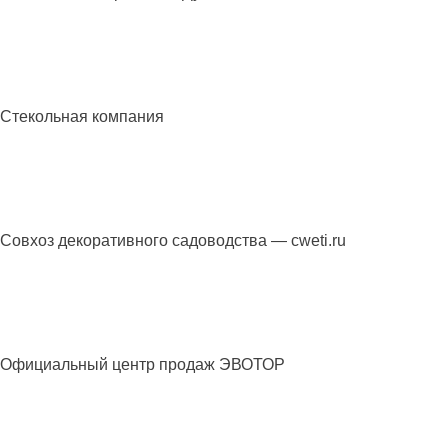
Подробнее
STEKLO RF
Стекольная компания
Подробнее
cweti.ru
Совхоз декоративного садоводства — cweti.ru
Подробнее
evotor-center.ru
Официальный центр продаж ЭВОТОР
Подробнее