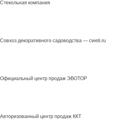
Стекольная компания
Посмотреть
cweti.ru
Совхоз декоративного садоводства — cweti.ru
Посмотреть
evotor-center.ru
Официальный центр продаж ЭВОТОР
Посмотреть
kassa77.ru
Авторизованный центр продаж ККТ
Посмотреть