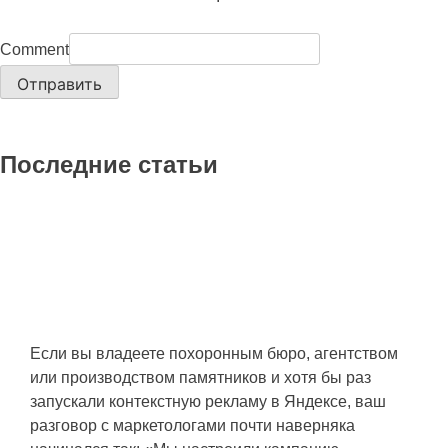
Comment
Отправить
Последние статьи
Почему Яндекс.Директ в ритуальном
бизнесе сливает бюджет, и как
запустить его без убытков с первого
раза
Если вы владеете похоронным бюро, агентством
или производством памятников и хотя бы раз
запускали контекстную рекламу в Яндексе, ваш
разговор с маркетологами почти наверняка