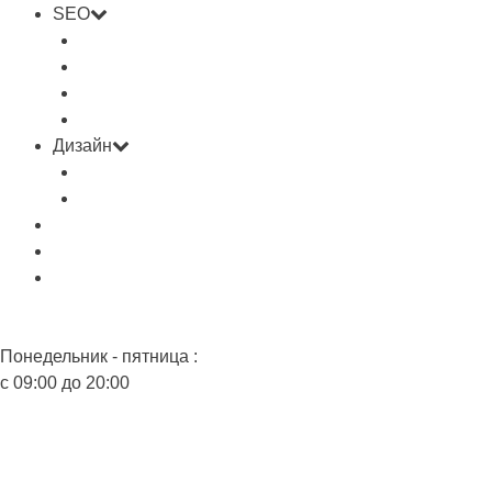
SEO
Контекст
Наполнение сайта
Поддержка сайта
Продвижение
Дизайн
Дизайн сайта
Разработка логотипа
Портфолио
О Нас
Контакты
Понедельник - пятница :
с 09:00 до 20:00
+7 (495) 925-06-79
info@webdesigngroup.ru