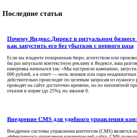
Последние статьи
Почему Яндекс.Директ в ритуальном бизнесе 
как запустить его без убытков с первого раза
Если вы владеете похоронным бюро, агентством или произво
бы раз запускали контекстную рекламу в Яндексе, ваш разго
наверняка начинался так: «Мы настроили кампанию, запустил
000 рублей, а в ответ — ноль звонков или пара неадекватных
действительно происходят по целевым запросам из нужного 
проводят на сайте достаточно времени, но по непонятной пр
отказов в норме (до 25%), но заказов 0.
Внедрение CMS для удобного управления кон
Внедрение системы управления контентом (CMS) является н
эффективного управления контентом веб-сайта. CMS позволяе