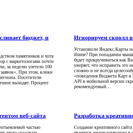
сливает бюджет, и
Игнорируем скролл в
Установили Яндекс.Карты на
iframe? При попадании мыши
дством памятников и хотя
будет прокручиваться как Ва
вор с маркетологами почти
уверяет, что исправить это 
и, за неделю улетело 100
сложно и не всегда целесооб
 заявок». При этом, клики
«поведения Виджета Карт в i
региона. Посетители
API в мобильной версии скро
ичине выходят. Процент
рекомендуемый…
тентом веб-сайта
Разработка креативно
еотъемлемой частью
Создание креативного сайта
т легко создавать,
является лицом компании в 