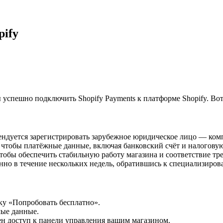
pify
 успешно подключить Shopify Payments к платформе Shopify. Во
мендуется зарегистрировать зарубежное юридическое лицо — ко
т, чтобы платёжные данные, включая банковский счёт и налого
 чтобы обеспечить стабильную работу магазина и соответствие т
но в течение нескольких недель, обратившись к специализиров
ку «Попробовать бесплатно».
мые данные.
влен доступ к панели управления вашим магазином.