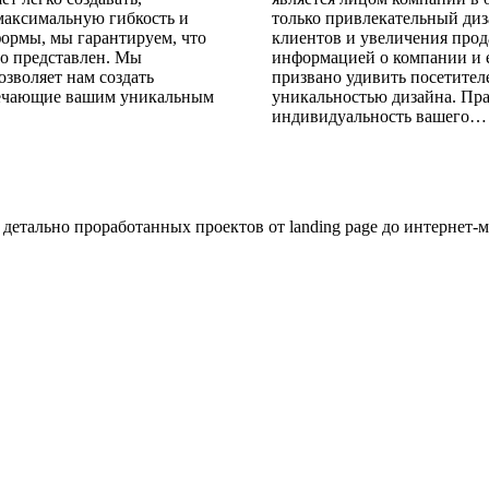
 максимальную гибкость и
только привлекательный диз
ормы, мы гарантируем, что
клиентов и увеличения прод
но представлен. Мы
информацией о компании и е
зволяет нам создать
призвано удивить посетите
вечающие вашим уникальным
уникальностью дизайна. Пр
индивидуальность вашего…
о детально проработанных проектов от
landing page
до
интернет-м