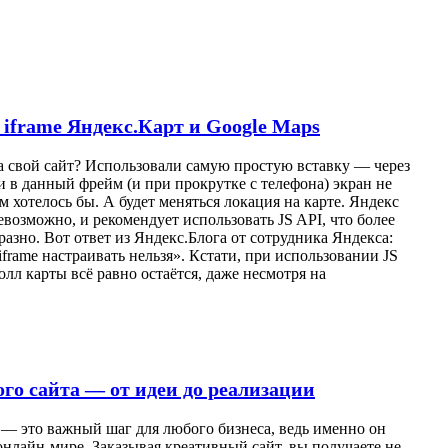
 iframe Яндекс.Карт и Google Maps
 свой сайт? Использовали самую простую вставку — через
 в данный фрейм (и при прокрутке с телефона) экран не
м хотелось бы. А будет меняться локация на карте. Яндекс
невозможно, и рекомендует использовать JS API, что более
разно. Вот ответ из Яндекс.Блога от сотрудника Яндекса:
frame настраивать нельзя». Кстати, при использовании JS
лл карты всё равно остаётся, даже несмотря на
го сайта — от идеи до реализации
 — это важный шаг для любого бизнеса, ведь именно он
онлайн-мире. Заказывая креативный сайт, вы получаете не